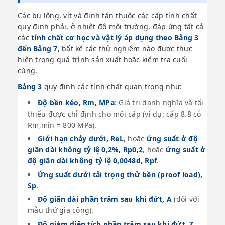
Các bu lông, vít và đinh tán thuộc các cấp tính chất
quy định phải, ở nhiệt độ môi trường, đáp ứng tất cả
các
tính chất cơ học và vật lý áp dụng theo Bảng 3
đến Bảng 7
, bất kể các thử nghiệm nào được thực
hiện trong quá trình sản xuất hoặc kiểm tra cuối
cùng.
Bảng 3
quy định các tính chất quan trọng như:
Độ bền kéo, Rm, MPa
: Giá trị danh nghĩa và tối
thiểu được chỉ định cho mỗi cấp (ví dụ: cấp 8.8 có
Rm,min = 800 MPa).
Giới hạn chảy dưới, ReL
, hoặc
ứng suất ở độ
giãn dài không tỷ lệ 0,2%, Rp0,2
, hoặc
ứng suất ở
độ giãn dài không tỷ lệ 0,0048d, Rpf
.
Ứng suất dưới tải trọng thử bền (proof load),
Sp
.
Độ giãn dài phần trăm sau khi đứt, A
(đối với
mẫu thử gia công).
Độ giảm diện tích phần trăm sau khi đứt, Z