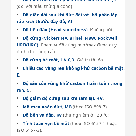
(đối với mẫu thử gia công).
Độ giãn dài sau khi đứt đối với bộ phận lắp
ráp kích thước đầy đủ, Af
.
Độ bền đầu (Head soundness)
: Không nứt.
Độ cứng (Vickers HV, Brinell HBW, Rockwell
HRB/HRC)
: Phạm vi độ cứng min/max được quy
định cho từng cấp.
Độ cứng bề mặt, HV 0,3
: Giá trị tối đa.
Chiều cao vùng ren không khử cacbon bề mặt,
E
.
Độ sâu của vùng khử cacbon hoàn toàn trong
ren, G
.
Độ giảm độ cứng sau khi ram lại, HV
.
Mô men xoắn đứt, MB
(theo ISO 898-7).
Độ bền va đập, Kv
(thử nghiệm ở −20 °C).
Tính toàn vẹn bề mặt
(theo ISO 6157-1 hoặc
ISO 6157-3).