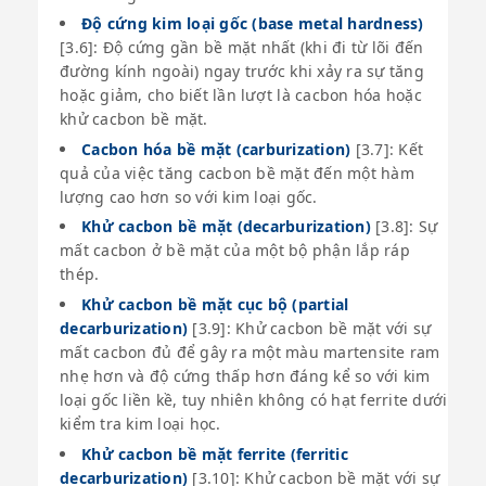
Độ cứng kim loại gốc (base metal hardness)
[3.6]: Độ cứng gần bề mặt nhất (khi đi từ lõi đến
đường kính ngoài) ngay trước khi xảy ra sự tăng
hoặc giảm, cho biết lần lượt là cacbon hóa hoặc
khử cacbon bề mặt.
Cacbon hóa bề mặt (carburization)
[3.7]: Kết
quả của việc tăng cacbon bề mặt đến một hàm
lượng cao hơn so với kim loại gốc.
Khử cacbon bề mặt (decarburization)
[3.8]: Sự
mất cacbon ở bề mặt của một bộ phận lắp ráp
thép.
Khử cacbon bề mặt cục bộ (partial
decarburization)
[3.9]: Khử cacbon bề mặt với sự
mất cacbon đủ để gây ra một màu martensite ram
nhẹ hơn và độ cứng thấp hơn đáng kể so với kim
loại gốc liền kề, tuy nhiên không có hạt ferrite dưới
kiểm tra kim loại học.
Khử cacbon bề mặt ferrite (ferritic
decarburization)
[3.10]: Khử cacbon bề mặt với sự