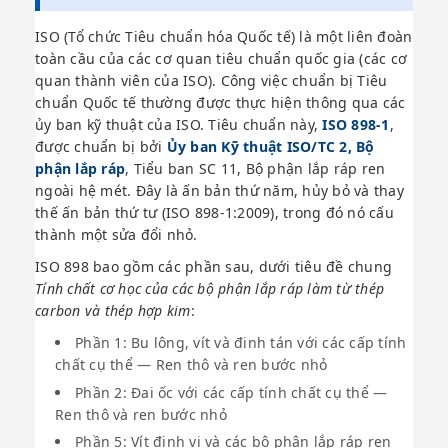
ISO (Tổ chức Tiêu chuẩn hóa Quốc tế) là một liên đoàn
toàn cầu của các cơ quan tiêu chuẩn quốc gia (các cơ
quan thành viên của ISO). Công việc chuẩn bị Tiêu
chuẩn Quốc tế thường được thực hiện thông qua các
ủy ban kỹ thuật của ISO. Tiêu chuẩn này,
ISO 898-1
,
được chuẩn bị bởi
Ủy ban Kỹ thuật ISO/TC 2, Bộ
phận lắp ráp
, Tiểu ban SC 11, Bộ phận lắp ráp ren
ngoài hệ mét. Đây là ấn bản thứ năm, hủy bỏ và thay
thế ấn bản thứ tư (ISO 898-1:2009), trong đó nó cấu
thành một sửa đổi nhỏ.
ISO 898 bao gồm các phần sau, dưới tiêu đề chung
Tính chất cơ học của các bộ phận lắp ráp làm từ thép
carbon và thép hợp kim
:
Phần 1: Bu lông, vít và đinh tán với các cấp tính
chất cụ thể — Ren thô và ren bước nhỏ
Phần 2: Đai ốc với các cấp tính chất cụ thể —
Ren thô và ren bước nhỏ
Phần 5: Vít định vị và các bộ phận lắp ráp ren