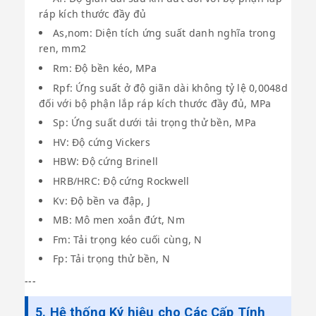
ráp kích thước đầy đủ
As,nom: Diện tích ứng suất danh nghĩa trong
ren, mm2
Rm: Độ bền kéo, MPa
Rpf: Ứng suất ở độ giãn dài không tỷ lệ 0,0048d
đối với bộ phận lắp ráp kích thước đầy đủ, MPa
Sp: Ứng suất dưới tải trọng thử bền, MPa
HV: Độ cứng Vickers
HBW: Độ cứng Brinell
HRB/HRC: Độ cứng Rockwell
Kv: Độ bền va đập, J
MB: Mô men xoắn đứt, Nm
Fm: Tải trọng kéo cuối cùng, N
Fp: Tải trọng thử bền, N
---
5. Hệ thống Ký hiệu cho Các Cấp Tính