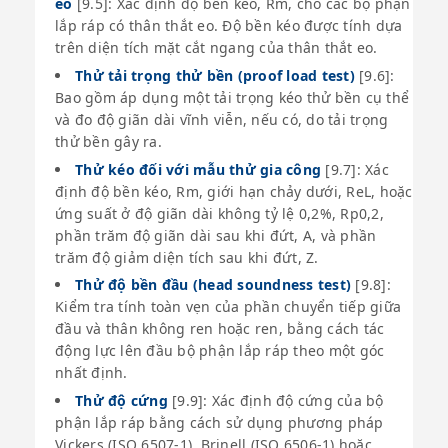
eo
[9.5]: Xác định độ bền kéo, Rm, cho các bộ phận
lắp ráp có thân thắt eo. Độ bền kéo được tính dựa
trên diện tích mặt cắt ngang của thân thắt eo.
Thử tải trọng thử bền (proof load test)
[9.6]:
Bao gồm áp dụng một tải trọng kéo thử bền cụ thể
và đo độ giãn dài vĩnh viễn, nếu có, do tải trọng
thử bền gây ra.
Thử kéo đối với mẫu thử gia công
[9.7]: Xác
định độ bền kéo, Rm, giới hạn chảy dưới, ReL, hoặc
ứng suất ở độ giãn dài không tỷ lệ 0,2%, Rp0,2,
phần trăm độ giãn dài sau khi đứt, A, và phần
trăm độ giảm diện tích sau khi đứt, Z.
Thử độ bền đầu (head soundness test)
[9.8]:
Kiểm tra tính toàn vẹn của phần chuyển tiếp giữa
đầu và thân không ren hoặc ren, bằng cách tác
động lực lên đầu bộ phận lắp ráp theo một góc
nhất định.
Thử độ cứng
[9.9]: Xác định độ cứng của bộ
phận lắp ráp bằng cách sử dụng phương pháp
Vickers (ISO 6507-1), Brinell (ISO 6506-1) hoặc