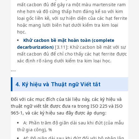
mất cacbon đủ để gây ra một màu martensite ram
nhẹ hơn và độ cứng thấp hơn đáng kể so với kim
loại gốc liền kề, với sự hiện diện của các hạt ferrite
hoặc mạng lưới biên hạt dưới kiểm tra kim loại
học.
Khử cacbon bề mặt hoàn toàn (complete
decarburization)
[3.11]: Khử cacbon bề mặt với sự
mất cacbon đủ để chỉ cho thấy các hạt ferrite được
xác định rõ ràng dưới kiểm tra kim loại học.
---
4. Ký hiệu và Thuật ngữ Viết tắt
Đối với các mục đích của tài liệu này, các ký hiệu và
thuật ngữ viết tắt được đưa ra trong ISO 225 và ISO
965-1, và các ký hiệu sau đây được áp dụng:
A: Phần trăm độ giãn dài sau khi đứt (của mẫu
thử gia công), %
Af: Độ giãn dài sau khi đứt đối với bộ phận lắp