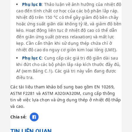
Phụ lục B
: Thảo luận về ảnh hưởng của nhiệt độ
cao đến tính chất cơ học của các bộ phận lắp ráp.
Nhiệt độ trên 150 °C có thể gây giảm độ bền chảy
hoặc ứng suất giãn dài không tỷ lệ, và giảm độ bền
kéo. Hoạt động liên tục ở nhiệt độ cao có thể dẫn
đến giãn ứng suất (stress relaxation) và mất lực
kẹp. Cần cẩn thận khi sử dụng thép chứa chì ở
nhiệt độ cao do nguy cơ giòn kim loại lỏng (LME).
Phụ lục C
: Cung cấp các giá trị độ giãn dài sau
khi đứt cho các bộ phận lắp ráp kích thước đầy đủ,
Af (xem Bảng C.1). Các giá trị này vẫn đang được
điều tra.
Các tài liệu tham khảo bổ sung bao gồm EN 10269,
ASTM F2281 và ASTM A320/A320M, cung cấp thông
tin về việc lựa chọn và ứng dụng thép ở nhiệt độ thấp
và cao.
Chia sẻ:
TIN LIÊN QUAN