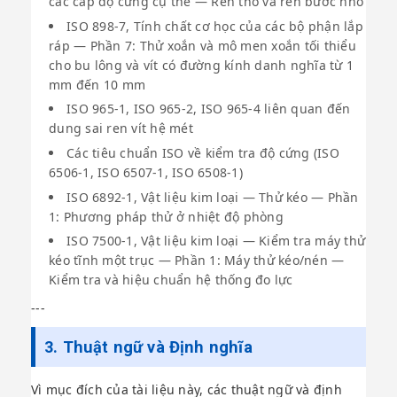
các cấp độ cứng cụ thể — Ren thô và ren bước nhỏ
ISO 898-7, Tính chất cơ học của các bộ phận lắp
ráp — Phần 7: Thử xoắn và mô men xoắn tối thiểu
cho bu lông và vít có đường kính danh nghĩa từ 1
mm đến 10 mm
ISO 965-1, ISO 965-2, ISO 965-4 liên quan đến
dung sai ren vít hệ mét
Các tiêu chuẩn ISO về kiểm tra độ cứng (ISO
6506-1, ISO 6507-1, ISO 6508-1)
ISO 6892-1, Vật liệu kim loại — Thử kéo — Phần
1: Phương pháp thử ở nhiệt độ phòng
ISO 7500-1, Vật liệu kim loại — Kiểm tra máy thử
kéo tĩnh một trục — Phần 1: Máy thử kéo/nén —
Kiểm tra và hiệu chuẩn hệ thống đo lực
---
3. Thuật ngữ và Định nghĩa
Vì mục đích của tài liệu này, các thuật ngữ và định