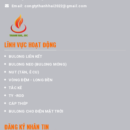
Email:
congtythanhhai2022@gmail.com
LĨNH VỰC HOẠT ĐỘNG
BULONG LIÊN KẾT
BULONG NEO (BULONG MÓNG)
NUT (TÁN, Ê CU)
VÒNG ĐỆM - LONG ĐỀN
TẮC KÊ
TY -ROD
CÁP THÉP
BULONG CHO ĐIỆN MẶT TRỜI
ĐĂNG KÝ NHẬN TIN