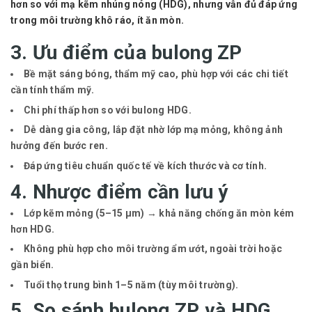
hơn so với mạ kẽm nhúng nóng (HDG), nhưng vẫn đủ đáp ứng
trong môi trường khô ráo, ít ăn mòn.
3. Ưu điểm của bulong ZP
Bề mặt sáng bóng, thẩm mỹ cao
, phù hợp với các chi tiết
cần tính thẩm mỹ.
Chi phí thấp
hơn so với bulong HDG.
Dễ dàng gia công, lắp đặt nhờ lớp mạ mỏng, không ảnh
hưởng đến bước ren.
Đáp ứng tiêu chuẩn quốc tế về kích thước và cơ tính.
4. Nhược điểm cần lưu ý
Lớp kẽm mỏng (5–15 µm) →
khả năng chống ăn mòn kém
hơn HDG
.
Không phù hợp cho môi trường ẩm ướt, ngoài trời hoặc
gần biển.
Tuổi thọ trung bình
1–5 năm
(tùy môi trường).
5. So sánh bulong ZP và HDG