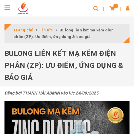
Trang chủ
Tin tức
Bulong liên kết mạ kẽm điện
phân (ZP): Ưu điểm, ứng dụng & báo giá
BULONG LIÊN KẾT MẠ KẼM ĐIỆN
PHÂN (ZP): ƯU ĐIỂM, ỨNG DỤNG &
BÁO GIÁ
Đăng bởi
THANH HẢI ADMIN
vào lúc 24/09/2025