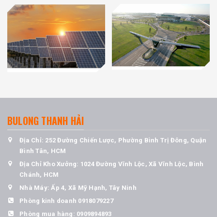
BULONG THANH HẢI
Địa Chỉ: 252 Đường Chiến Lược, Phường Bình Trị Đông, Quận
Bình Tân, HCM
Địa Chỉ Kho Xưởng: 1024 Đường Vĩnh Lộc, Xã Vĩnh Lộc, Bình
Chánh, HCM
Nhà Máy: Ấp 4, Xã Mỹ Hạnh, Tây Ninh
Phòng kinh doanh
0918079227
Phòng mua hàng:
0909894893