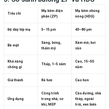
Mạ kẽm điện
Mạ kẽm nhúng
Tiêu chí
phân (ZP)
nóng (HDG)
Độ dày lớp mạ
5–15 µm
40–80 µm
Sáng, bóng,
Xám mờ, hơi
Bề mặt
thẩm mỹ
sần
Khả năng
Cao, 15–50
Thấp, 1–5 năm
chống gỉ
năm
Giá thành
Rẻ hơn
Cao hơn
Công trình
Cầu đường, nhà
Ứng dụng
trong nhà, cơ
thép, ngoài
khí, MEP
trời, ven biển