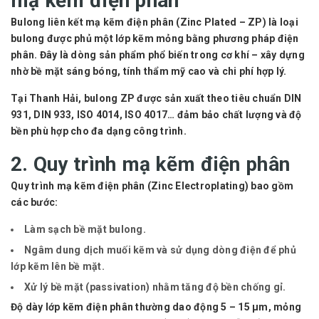
mạ kẽm điện phân
Bulong liên kết mạ kẽm điện phân (Zinc Plated – ZP)
là loại
bulong được phủ một lớp kẽm mỏng bằng phương pháp điện
phân. Đây là dòng sản phẩm phổ biến trong cơ khí – xây dựng
nhờ bề mặt sáng bóng, tính thẩm mỹ cao và chi phí hợp lý.
Tại
Thanh Hải
, bulong ZP được sản xuất theo tiêu chuẩn
DIN
931, DIN 933, ISO 4014, ISO 4017
… đảm bảo chất lượng và độ
bền phù hợp cho đa dạng công trình.
2. Quy trình mạ kẽm điện phân
Quy trình mạ kẽm điện phân (Zinc Electroplating) bao gồm
các bước:
Làm sạch bề mặt bulong.
Ngâm dung dịch muối kẽm và sử dụng dòng điện để phủ
lớp kẽm lên bề mặt.
Xử lý bề mặt (passivation) nhằm tăng độ bền chống gỉ.
Độ dày lớp kẽm điện phân thường dao động
5 – 15 µm
, mỏng