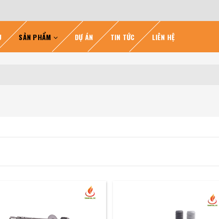
U
SẢN PHẨM
DỰ ÁN
TIN TỨC
LIÊN HỆ