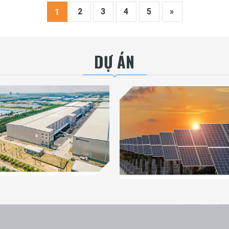
2
3
4
5
»
1
DỰ ÁN