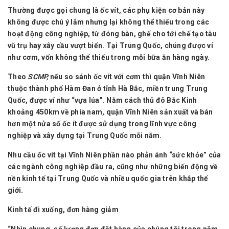
Thường được gọi chung là ốc vít, các phụ kiện cơ bản này
không được chú ý lắm nhưng lại không thể thiếu trong các
hoạt động công nghiệp, từ đóng bàn, ghế cho tới chế tạo tàu
vũ trụ hay xây cầu vượt biển. Tại Trung Quốc, chúng được ví
như cơm, vốn không thể thiếu trong mỗi bữa ăn hàng ngày.
Theo
SCMP,
nếu so sánh ốc vít với cơm thì quận Vĩnh Niên
thuộc thành phố Hàm Đan ở tỉnh Hà Bắc, miền trung Trung
Quốc, được ví như “vựa lúa”. Nằm cách thủ đô Bắc Kinh
khoảng 450km về phía nam, quận Vĩnh Niên sản xuất và bán
hơn một nửa số ốc ít được sử dụng trong lĩnh vực công
nghiệp và xây dựng tại Trung Quốc mỗi năm.
Nhu cầu ốc vít tại Vĩnh Niên phần nào phản ánh “sức khỏe” của
các ngành công nghiệp đầu ra, cũng như những biến động về
nền kinh tế tại Trung Quốc và nhiều quốc gia trên khắp thế
giới.
Kinh tế đi xuống, đơn hàng giảm
“Nhìn chung, số lượng đơn đặt hàng của chúng tôi trong năm