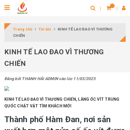
Trang chủ
Tin tức
KINH TẾ LAO ĐAO VÌ THƯƠNG
CHIẾN
KINH TẾ LAO ĐAO VÌ THƯƠNG
CHIẾN
Đăng bởi
THANH HẢI ADMIN
vào lúc 11/03/2025
KINH TẾ LAO ĐAO VÌ THƯƠNG CHIẾN, LÀNG ỐC VÍT TRUNG
QUỐC CHẬT VẬT TÌM KHÁCH MỚI
Thành phố Hàm Đan, nơi sản