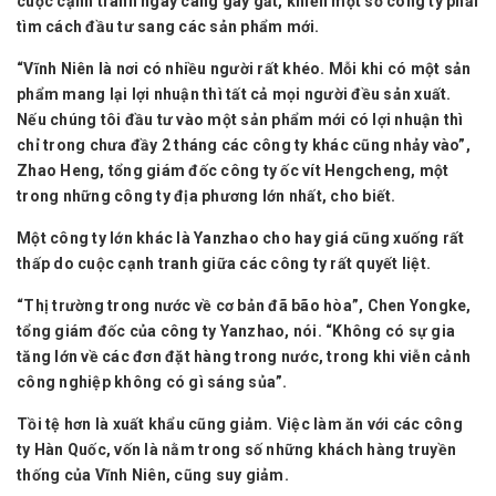
cuộc cạnh tranh ngày càng gay gắt, khiến một số công ty phải
tìm cách đầu tư sang các sản phẩm mới.
“Vĩnh Niên là nơi có nhiều người rất khéo. Mỗi khi có một sản
phẩm mang lại lợi nhuận thì tất cả mọi người đều sản xuất.
Nếu chúng tôi đầu tư vào một sản phẩm mới có lợi nhuận thì
chỉ trong chưa đầy 2 tháng các công ty khác cũng nhảy vào”,
Zhao Heng, tổng giám đốc công ty ốc vít Hengcheng, một
trong những công ty địa phương lớn nhất, cho biết.
Một công ty lớn khác là Yanzhao cho hay giá cũng xuống rất
thấp do cuộc cạnh tranh giữa các công ty rất quyết liệt.
“Thị trường trong nước về cơ bản đã bão hòa”, Chen Yongke,
tổng giám đốc của công ty Yanzhao, nói. “Không có sự gia
tăng lớn về các đơn đặt hàng trong nước, trong khi viễn cảnh
công nghiệp không có gì sáng sủa”.
Tồi tệ hơn là xuất khẩu cũng giảm. Việc làm ăn với các công
ty Hàn Quốc, vốn là nằm trong số những khách hàng truyền
thống của Vĩnh Niên, cũng suy giảm.