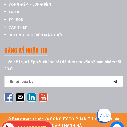
VÒNG ĐỆM - LONG ĐỀN
TẮC KÊ
TY -ROD
CÁP THÉP
BULONG CHO ĐIỆN MẶT TRỜI
ĐĂNG KÝ NHẬN TIN
Liên hệ trục tiếp với chúng tôi để được tư vấn về sản phẩm tốt
nhất
© Bản quyền thuộc về CÔNG TY CỔ PHẦN THƯƠNG MẠI VÀ
XÂY LẮP THANH HẢI