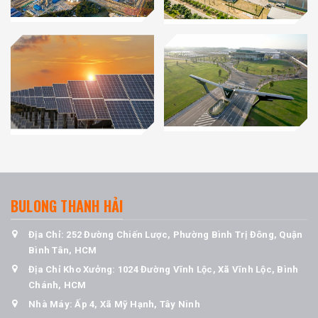
BULONG THANH HẢI
Địa Chỉ: 252 Đường Chiến Lược, Phường Bình Trị Đông, Quận
Bình Tân, HCM
Địa Chỉ Kho Xưởng: 1024 Đường Vĩnh Lộc, Xã Vĩnh Lộc, Bình
Chánh, HCM
Nhà Máy: Ấp 4, Xã Mỹ Hạnh, Tây Ninh