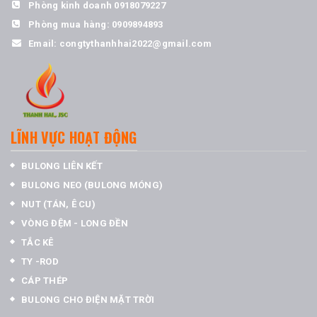
Phòng kinh doanh
0918079227
Phòng mua hàng:
0909894893
Email:
congtythanhhai2022@gmail.com
LĨNH VỰC HOẠT ĐỘNG
BULONG LIÊN KẾT
BULONG NEO (BULONG MÓNG)
NUT (TÁN, Ê CU)
VÒNG ĐỆM - LONG ĐỀN
TẮC KÊ
TY -ROD
CÁP THÉP
BULONG CHO ĐIỆN MẶT TRỜI