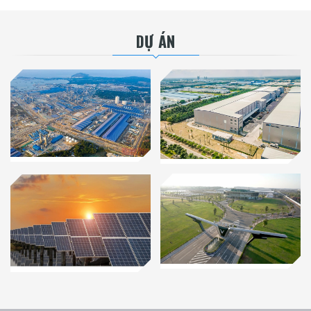
DỰ ÁN