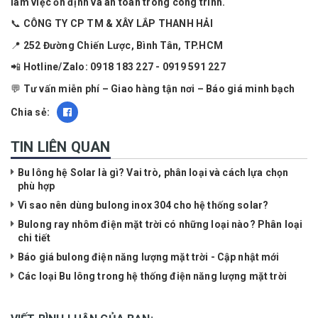
làm việc ổn định và an toàn trong công trình.
📞 CÔNG TY CP TM & XÂY LẮP THANH HẢI
📍 252 Đường Chiến Lược, Bình Tân, TP.HCM
📲 Hotline/Zalo: 0918 183 227 - 0919 591 227
💬 Tư vấn miễn phí – Giao hàng tận nơi – Báo giá minh bạch
Chia sẻ:
TIN LIÊN QUAN
Bu lông hệ Solar là gì? Vai trò, phân loại và cách lựa chọn
phù hợp
Vì sao nên dùng bulong inox 304 cho hệ thống solar?
Bulong ray nhôm điện mặt trời có những loại nào? Phân loại
chi tiết
Báo giá bulong điện năng lượng mặt trời - Cập nhật mới
Các loại Bu lông trong hệ thống điện năng lượng mặt trời