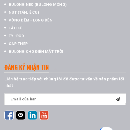
BULONG NEO (BULONG MÓNG)
NUT (TÁN, Ê CU)
VÒNG ĐỆM - LONG ĐỀN
TẮC KÊ
TY -ROD
CÁP THÉP
BULONG CHO ĐIỆN MẶT TRỜI
ĐĂNG KÝ NHẬN TIN
Liên hệ trục tiếp với chúng tôi để được tư vấn về sản phẩm tốt
nhất