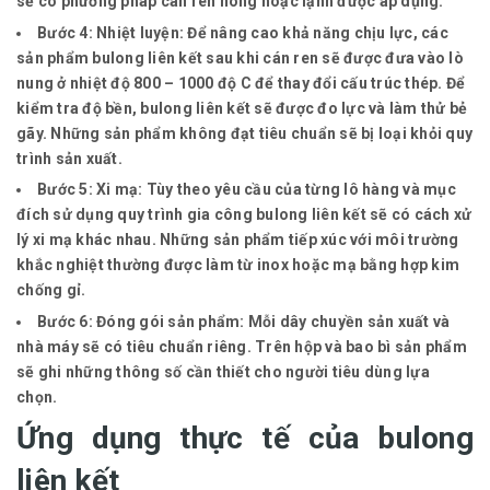
sẽ có phương pháp cán ren nóng hoặc lạnh được áp dụng.
Bước 4: Nhiệt luyện:
Để nâng cao khả năng chịu lực, các
sản phẩm bulong liên kết sau khi cán ren sẽ được đưa vào lò
nung ở nhiệt độ 800 – 1000 độ C để thay đổi cấu trúc thép. Để
kiểm tra độ bền, bulong liên kết sẽ được đo lực và làm thử bẻ
gãy. Những sản phẩm không đạt tiêu chuẩn sẽ bị loại khỏi quy
trình sản xuất.
Bước 5: Xi mạ:
Tùy theo yêu cầu của từng lô hàng và mục
đích sử dụng quy trình gia công bulong liên kết sẽ có cách xử
lý xi mạ khác nhau. Những sản phẩm tiếp xúc với môi trường
khắc nghiệt thường được làm từ inox hoặc mạ bằng hợp kim
chống gỉ.
Bước 6: Đóng gói sản phẩm:
Mỗi dây chuyền sản xuất và
nhà máy sẽ có tiêu chuẩn riêng. Trên hộp và bao bì sản phẩm
sẽ ghi những thông số cần thiết cho người tiêu dùng lựa
chọn.
Ứng dụng thực tế của bulong
liên kết