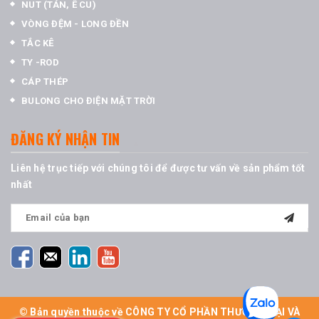
NUT (TÁN, Ê CU)
VÒNG ĐỆM - LONG ĐỀN
TẮC KÊ
TY -ROD
CÁP THÉP
BULONG CHO ĐIỆN MẶT TRỜI
ĐĂNG KÝ NHẬN TIN
Liên hệ trục tiếp với chúng tôi để được tư vấn về sản phẩm tốt
nhất
© Bản quyền thuộc về CÔNG TY CỔ PHẦN THƯƠNG MẠI VÀ