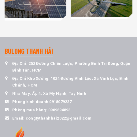
BULONG THANH HẢI
Địa Chỉ: 252 Đường Chiến Lược, Phường Bình Trị Đông, Quận
Bình Tân, HCM
Địa Chỉ Kho Xưởng: 1024 Đường Vĩnh Lộc, Xã Vĩnh Lộc, Bình
Chánh, HCM
Nhà Máy: Ấp 4, Xã Mỹ Hạnh, Tây Ninh
Phòng kinh doanh
0918079227
Phòng mua hàng:
0909894893
Email:
congtythanhhai2022@gmail.com