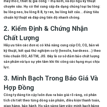
máy móc, thiết bị gia công – mạ kẽm, và đội ngũ kỹ thuật
chuyên sâu. Họ có thể cung cấp đa dạng chủng loại bu lông:
bu lông neo, bu lông 8.8, ty ren, bu lông kết cấu... đúng tiêu
chuẩn kỹ thuật và đáp ứng tiến độ nhanh chóng.
2. Kiểm Định & Chứng Nhận
Chất Lượng
Hãy ưu tiên các đơn vị có khả năng cung cấp CO, CQ, bản vẽ
kỹ thuật, kết quả thử nghiệm cơ lý (tensile, hardness...) theo
tiêu chuẩn ISO, ASTM, JIS. Đây là cơ sở đảm bảo chất lượng
sản phẩm và tạo sự yên tâm khi thi công các hạng mục chịu
lực.
3. Minh Bạch Trong Báo Giá Và
Hợp Đồng
Công ty đáng tin cậy luôn đưa ra báo giá rõ ràng, có phân
tích chi tiết theo từng dòng sản phẩm, điều kiện thanh toán,
giao hàng, bảo hành. Họ sẵn sàng làm việc minh bạch bằng