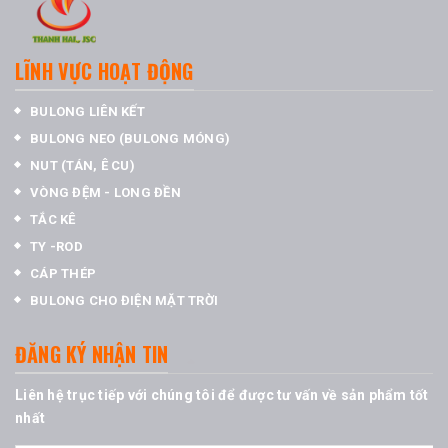
LĨNH VỰC HOẠT ĐỘNG
BULONG LIÊN KẾT
BULONG NEO (BULONG MÓNG)
NUT (TÁN, Ê CU)
VÒNG ĐỆM - LONG ĐỀN
TẮC KÊ
TY -ROD
CÁP THÉP
BULONG CHO ĐIỆN MẶT TRỜI
ĐĂNG KÝ NHẬN TIN
Liên hệ trục tiếp với chúng tôi để được tư vấn về sản phẩm tốt
nhất