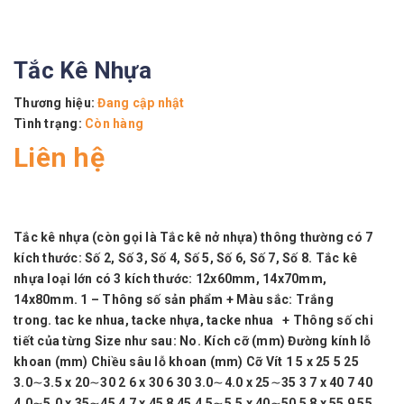
Tắc Kê Nhựa
Thương hiệu:
Đang cập nhật
Tình trạng:
Còn hàng
Liên hệ
Tắc kê nhựa (còn gọi là Tắc kê nở nhựa) thông thường có 7
kích thước: Số 2, Số 3, Số 4, Số 5, Số 6, Số 7, Số 8. Tắc kê
nhựa loại lớn có 3 kích thước: 12x60mm, 14x70mm,
14x80mm. 1 – Thông số sản phẩm + Màu sắc: Trắng
trong. tac ke nhua, tacke nhựa, tacke nhua + Thông số chi
tiết của từng Size như sau: No. Kích cỡ (mm) Đường kính lỗ
khoan (mm) Chiều sâu lỗ khoan (mm) Cỡ Vít 1 5 x 25 5 25
3.0∼3.5 x 20∼30 2 6 x 30 6 30 3.0∼4.0 x 25∼35 3 7 x 40 7 40
4.0∼5.0 x 35∼45 4 7 x 45 8 45 4.5∼5.5 x 40∼50 5 8 x 55 9 55