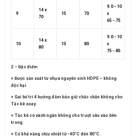
9.0∼10
14 x
9
15
70
x
70
65∼75
9.0∼10
14 x
10
15
80
x
80
75∼85
2 – Đặc điểm
+ Được sản xuất từ nhựa nguyên sinh HDPE – không
độc hại.
+ Gai bố trí 4 hướng đảm bảo giữ chắc chắn không cho
Tắc kê xoay.
+ Tắc kê có vành ngăn không cho trượt sâu vào bên
trong.
+ Có khả năng chịu nhiệt từ -40°C đến 80°C.