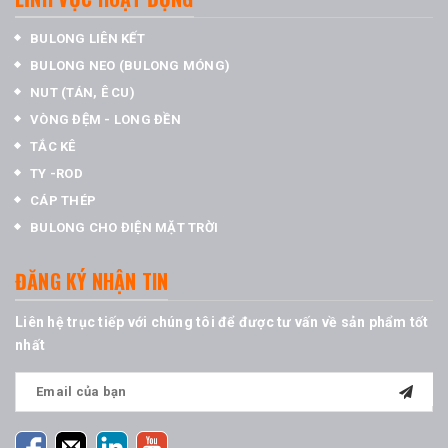
BULONG LIÊN KẾT
BULONG NEO (BULONG MÓNG)
NUT (TÁN, Ê CU)
VÒNG ĐỆM - LONG ĐỀN
TẮC KÊ
TY -ROD
CÁP THÉP
BULONG CHO ĐIỆN MẶT TRỜI
ĐĂNG KÝ NHẬN TIN
Liên hệ trục tiếp với chúng tôi để được tư vấn về sản phẩm tốt
nhất