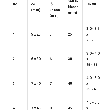
sâu lỗ
No.
cỡ
lỗ
Cỡ Vít
khoan
(mm)
khoan
(mm)
(mm)
3.0∼3.5
1
5 x 25
5
25
x
20∼30
3.0∼4.0
2
6 x 30
6
30
x
25∼35
4.0∼5.0
3
7 x 40
7
40
x
35∼45
4.5∼5.5
4
7 x 45
8
45
x